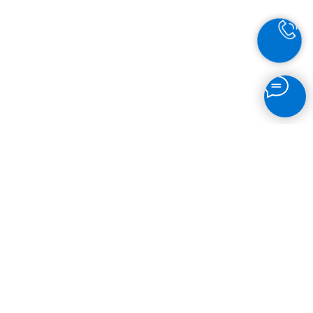
главная
»
макеты
»
отзывы
»
магазин
»
блог
»