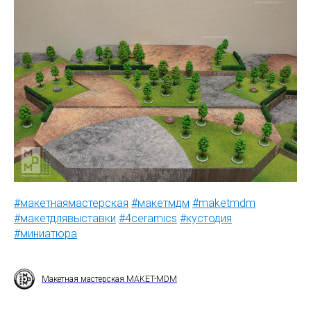
#макетнаямастерская
#макетмдм
#maketmdm
#макетдлявыставки
#4ceramics
#кустодия
#миниатюра
Макетная мастерская MAKET-MDM