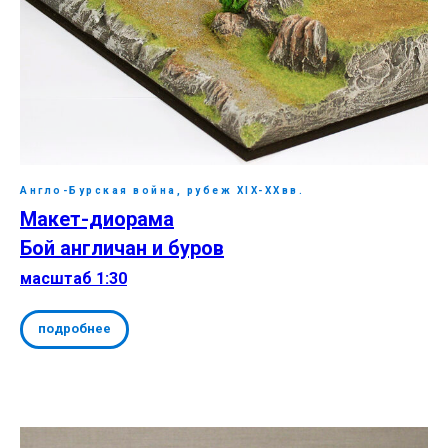
Англо-Бурская война, рубеж ХIX-XXвв.
Макет-диорама
Бой англичан и буров
масштаб 1:30
подробнее