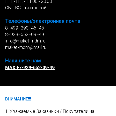
ПН. - ПТ. - 11.00 - 20.00
СБ. - ВС. - выходной
Телефоны/электронная почта
8−499−390−46−45
8−929−652−09−49
info@maket-mdm.ru
maket-mdm@mail.ru
Напишите нам
MAX +7-929-652-09-49
ВНИМАНИЕ!!!
1. Уважаемые Заказчики / Покупатели на