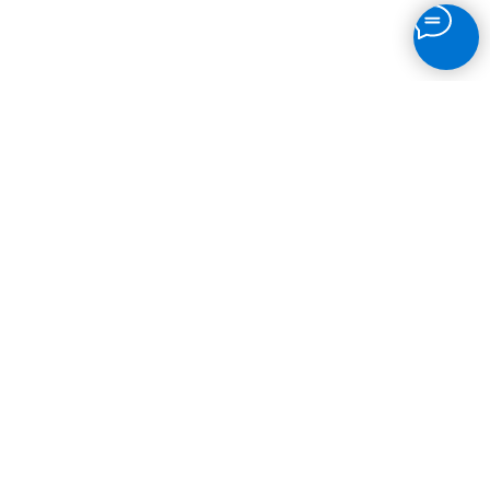
главная
»
макеты
»
отзывы
»
магазин
»
блог
»