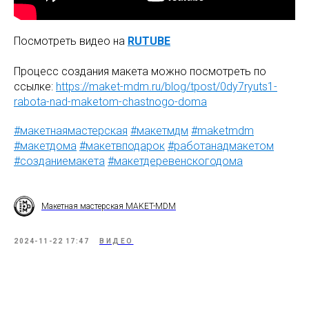
Посмотреть видео на
RUTUBE
Процесс создания макета можно посмотреть по
ссылке:
https://maket-mdm.ru/blog/tpost/0dy7ryuts1-
rabota-nad-maketom-chastnogo-doma
#макетнаямастерская
#макетмдм
#maketmdm
#макетдома
#макетвподарок
#работанадмакетом
#созданиемакета
#макетдеревенскогодома
Макетная мастерская MAKET-MDM
2024-11-22 17:47
ВИДЕО