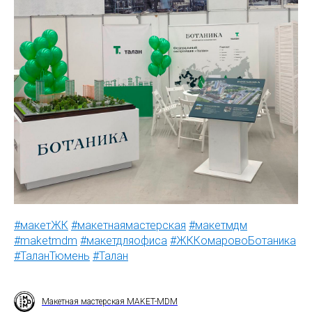
#макетЖК
#макетнаямастерская
#макетмдм
#maketmdm
#макетдляофиса
#ЖККомаровоБотаника
#ТаланТюмень
#Талан
Макетная мастерская MAKET-MDM