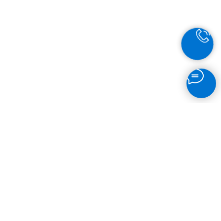
главная
»
макеты
»
отзывы
»
магазин
»
блог
»