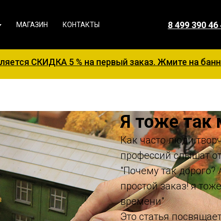
8 499 390 46
МАГАЗИН
КОНТАКТЫ
КА 5 % на первый заказ. Жмите на баннер для зап
Я тоже так 
Как часто люди творч
профессий слышат от
"Почему так дорого? 
простой заказ! я тоже
времени"
Это статья посвящае