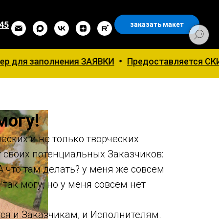
 45
заказать макет
олнения ЗАЯВКИ
Предоставляется СКИДКА 5 % на 
могу!
еских и не только творческих
 своих потенциальных Заказчиков:
А что там делать? у меня же совсем
 так могу, но у меня совсем нет
тся и Заказчикам, и Исполнителям.