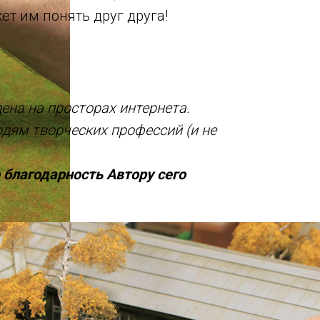
ет им понять друг друга!
ена на просторах интернета.
дям творческих профессий (и не
благодарность Автору сего