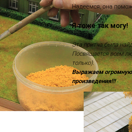
Надеемся, она помож
Я тоже так могу!
Эта притча была найд
Посвящается всем лю
только).
Выражаем огромную 
произведения!!!