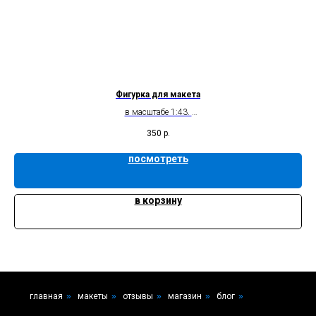
Фигурка для макета
в масштабе 1:43.
без росписи
350
р.
посмотреть
в корзину
главная
»
макеты
»
отзывы
»
магазин
»
блог
»