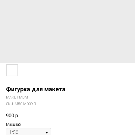
Фигурка для макета
MAKET-MDM
SKU:
M50-M009-R
900
р.
Масштаб