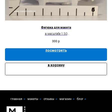
Фигурка для макета
в масштабе 1:50
без росписи
300
р.
посмотреть
в корзину
главная
»
макеты
»
отзывы
»
магазин
»
блог
»