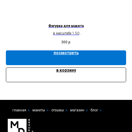
Фигурка для макета
в масштабе 1:50
без росписи
300
р.
посмотреть
в корзину
главная
»
макеты
»
отзывы
»
магазин
»
блог
»